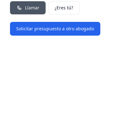
Llamar
¿Eres tú?
Solicitar presupuesto a otro abogado