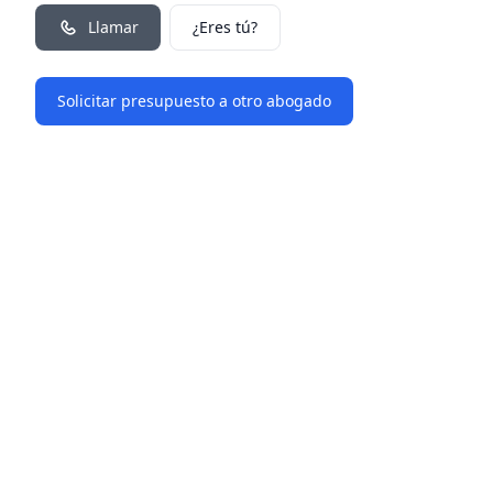
Llamar
¿Eres tú?
Solicitar presupuesto a otro abogado