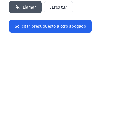
Llamar
¿Eres tú?
Solicitar presupuesto a otro abogado