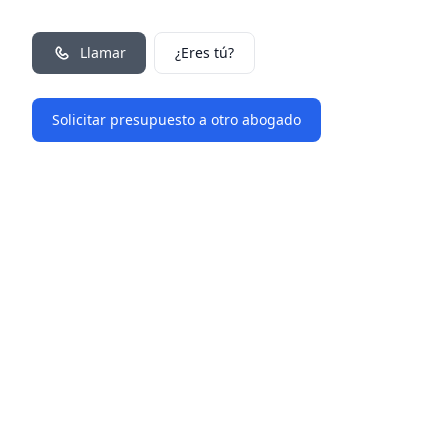
Llamar
¿Eres tú?
Solicitar presupuesto a otro abogado