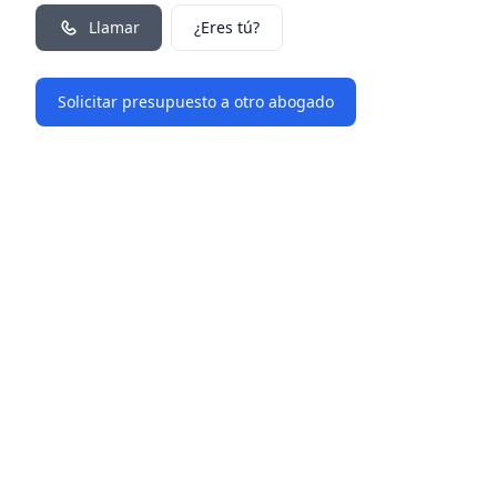
Llamar
¿Eres tú?
Solicitar presupuesto a otro abogado