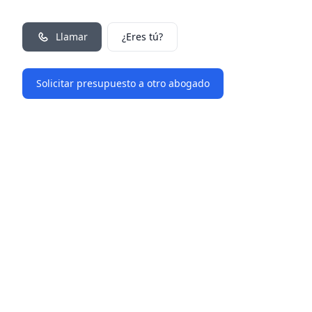
Llamar
¿Eres tú?
Solicitar presupuesto a otro abogado