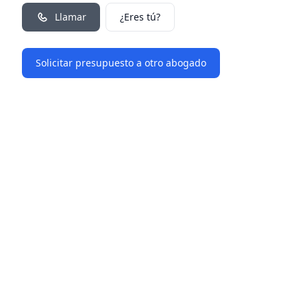
Llamar
¿Eres tú?
Solicitar presupuesto a otro abogado