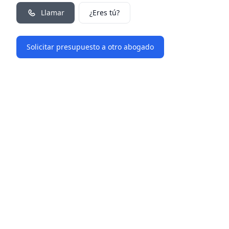
Llamar
¿Eres tú?
Solicitar presupuesto a otro abogado