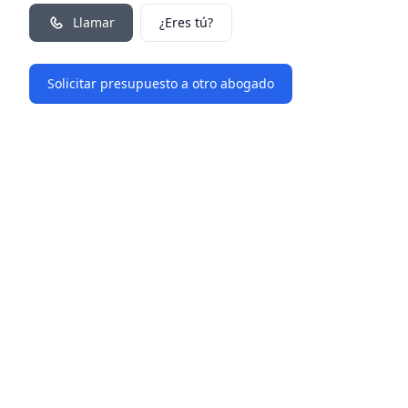
Llamar
¿Eres tú?
Solicitar presupuesto a otro abogado