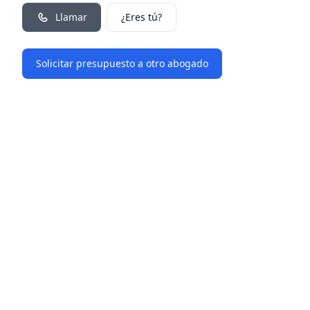
Llamar
¿Eres tú?
Solicitar presupuesto a otro abogado