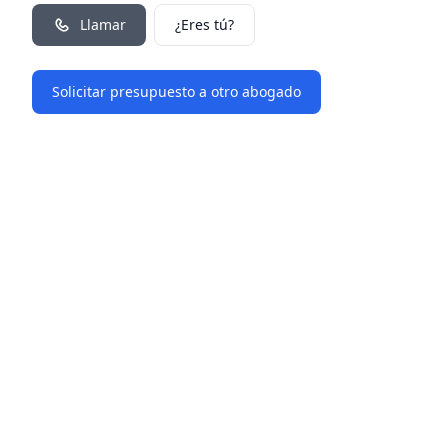
Llamar
¿Eres tú?
Solicitar presupuesto a otro abogado