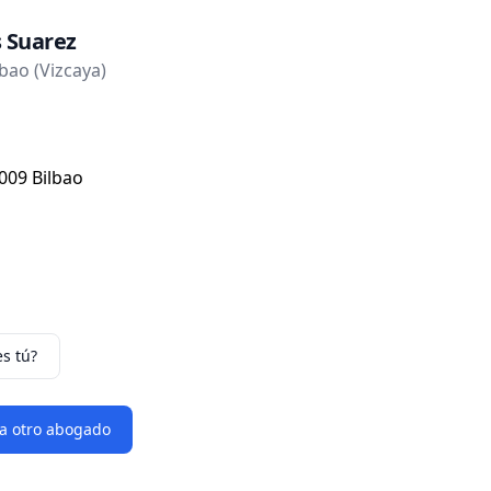
s Suarez
bao (Vizcaya)
009 Bilbao
es tú?
 a otro abogado