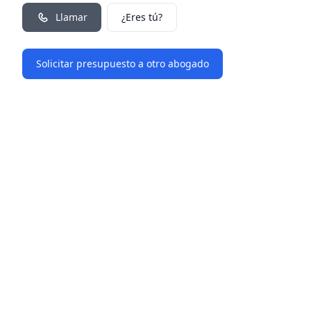
Llamar
¿Eres tú?
Solicitar presupuesto a otro abogado