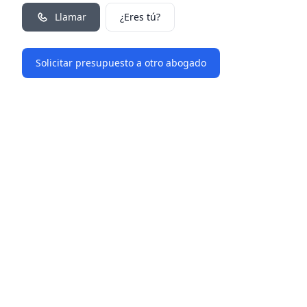
Llamar
¿Eres tú?
Solicitar presupuesto a otro abogado