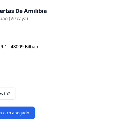
ertas De Amilibia
bao (Vizcaya)
9-1.. 48009 Bilbao
es tú?
 a otro abogado