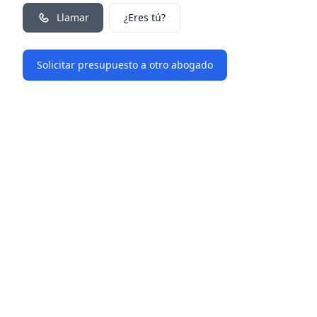
Llamar
¿Eres tú?
Solicitar presupuesto a otro abogado