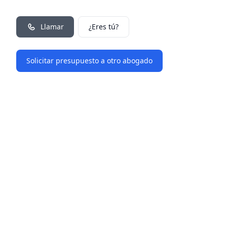
Llamar
¿Eres tú?
Solicitar presupuesto a otro abogado