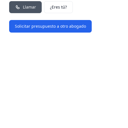
Llamar
¿Eres tú?
Solicitar presupuesto a otro abogado