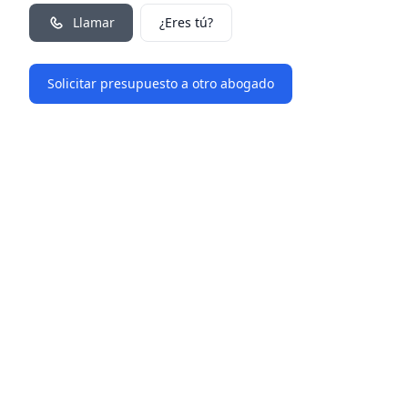
Llamar
¿Eres tú?
Solicitar presupuesto a otro abogado