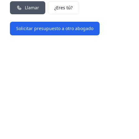
Llamar
¿Eres tú?
Solicitar presupuesto a otro abogado