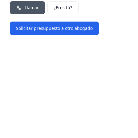
Llamar
¿Eres tú?
Solicitar presupuesto a otro abogado