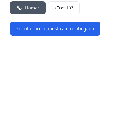
Llamar
¿Eres tú?
Solicitar presupuesto a otro abogado