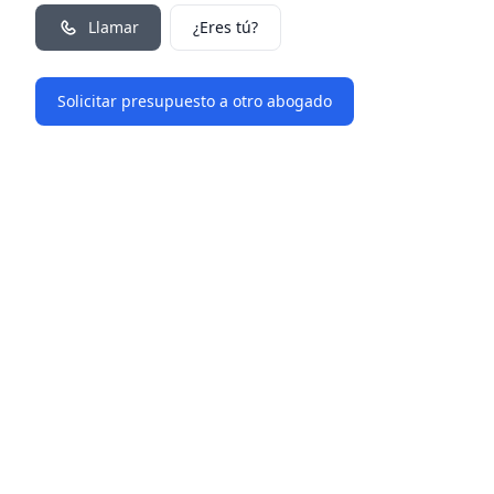
Llamar
¿Eres tú?
Solicitar presupuesto a otro abogado