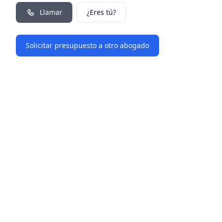
Llamar
¿Eres tú?
Solicitar presupuesto a otro abogado