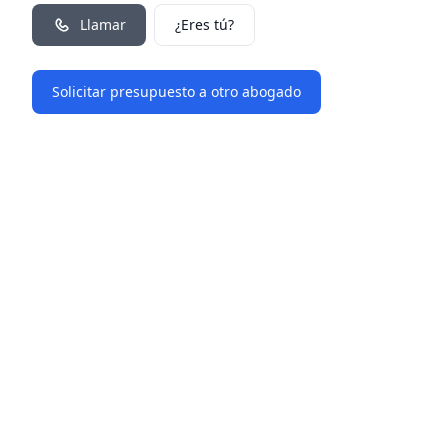
Llamar
¿Eres tú?
Solicitar presupuesto a otro abogado