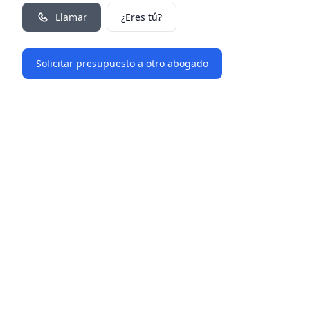
Llamar
¿Eres tú?
Solicitar presupuesto a otro abogado