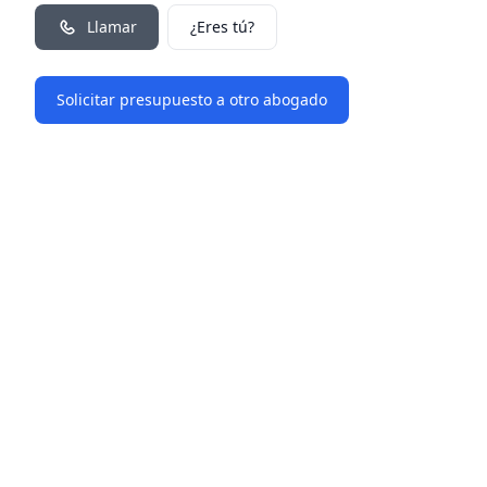
Llamar
¿Eres tú?
Solicitar presupuesto a otro abogado