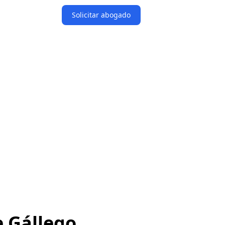
Solicitar abogado
e Gállego