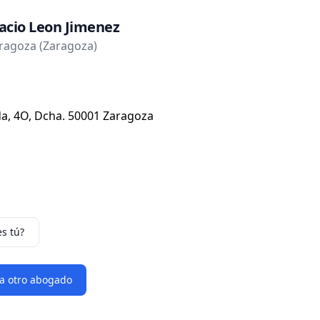
acio Leon Jimenez
ragoza (Zaragoza)
zda, 4O, Dcha. 50001 Zaragoza
es tú?
 a otro abogado