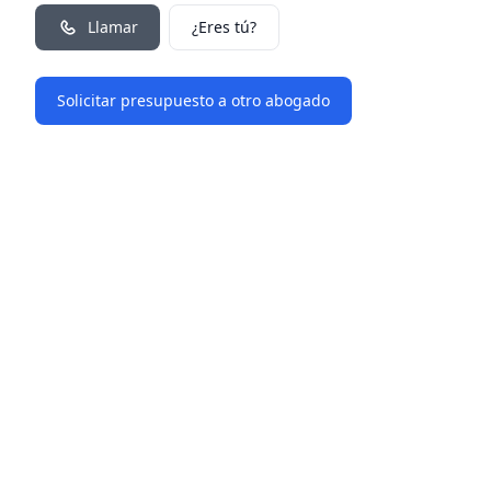
Llamar
¿Eres tú?
Solicitar presupuesto a otro abogado