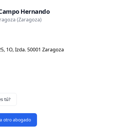
s Campo Hernando
ragoza (Zaragoza)
25, 1O, Izda. 50001 Zaragoza
es tú?
 a otro abogado