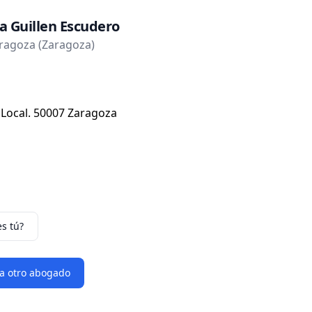
a Guillen Escudero
ragoza (Zaragoza)
, Local. 50007 Zaragoza
es tú?
 a otro abogado