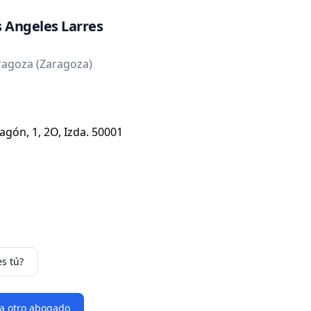
 Angeles Larres
agoza (Zaragoza)
gón, 1, 2O, Izda. 50001
es tú?
 a otro abogado