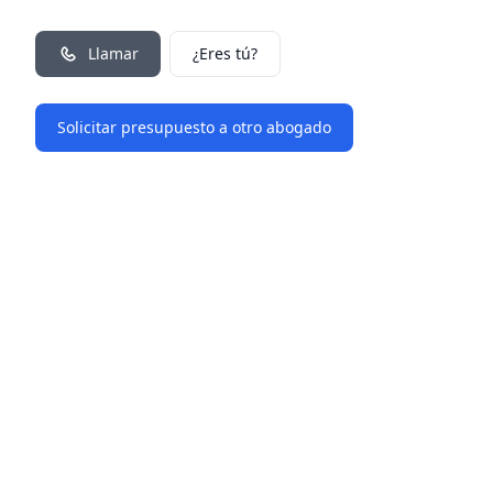
Llamar
¿Eres tú?
Solicitar presupuesto a otro abogado