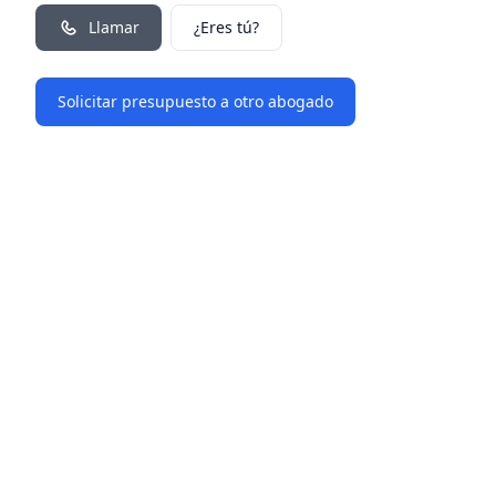
Llamar
¿Eres tú?
Solicitar presupuesto a otro abogado